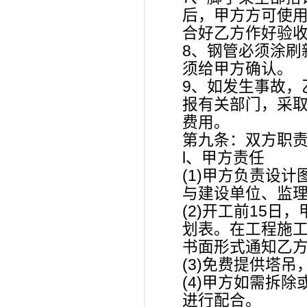
后，甲方方可使
合好乙方作好验
8、钢管必须涂刷
须给甲方确认。
9、如发生事故，
报有关部门，采取
费用。
第九条：双方职
l、甲方责任
(1)甲方负责设
与建设单位、监
(2)开工前15
划表。在工程施工
书面形式通知乙
(3)免费提供塔
(4)甲方如需拆
进行配合。