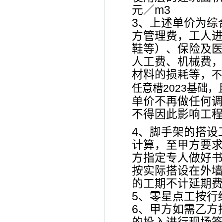
元／m3
3、上述单价为综
方管理费，工人进
鞋等）、保险及医
人工费、机械费
材料的损耗等，
不
任意槽2023基础
，
单价不再做任何调
不得因此影响工
4、脚手架的搭设
计算，至甲方要求
方指定专人做好书
按实际搭设在外
的工期不计延期
5、零星点工按行
6、甲方如需乙方