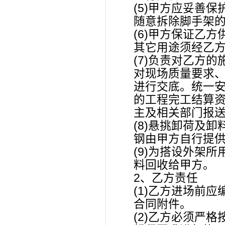
(5)甲方应妥善
随意拆除脚手架的
(6)甲方保证乙
其它用途须经乙
(7)负责对乙方
对现场质量要求
进行交底。统一安
的工程完工结算
主及相关部门报
(8)悬挑卸荷及
钢由甲方自行提
(9)为搭设外架
料回收给甲方。
2、乙方责任
(1)乙方进场前
合同附件。
(2)乙方必须严