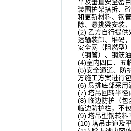
平及垂直安全密
装围护架搭拆、
和更新材料、钢
除、悬挑梁安装、
(2) 乙方自行
运输装卸、堆码
安全网（阻燃型
（钢管）、钢筋
(4)室内四口、
(5)安全通道、
方施工方案进行
(6) 悬挑底部
(7) 塔吊回转
(8) 临边防护
临边防护栏，不包
(9) 塔吊型钢转
(10) 塔吊走道及