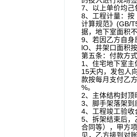
的投入进行现场签
7、以上单价均己
8、工程计量：按
计算规范》(GB/T
据，地下室面积
9、若因乙方自身
lO、井架口面积
第五条：付款方
1、住宅地下室主
15天内，发包人
款按每月支付乙方
%。
2、主体结构封顶
3、脚手架落架到
4、工程竣工验收
5、拆架结束后，
合同等），甲方
见，乙方接到对