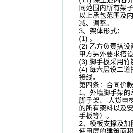
(11) 除上述
同范围内所有架
以上承包范围及
减、调整。
3、架体形式：
(1) 。
(2) 乙方负责
甲方另外要求搭
(3) 脚手板采
(4) 每六层设
接线。
第四条：合同价
1、外墙脚手架的
脚手架、 人货电
的所有架料以及安
手板等）。
2、模板支撑及加
使用层的建筑面积